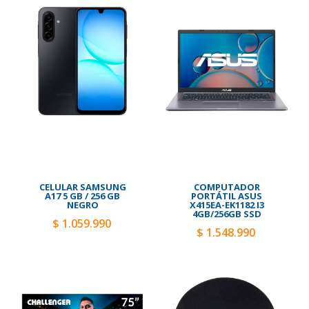
CELULAR SAMSUNG
COMPUTADOR
A17 5 GB / 256 GB
PORTÁTIL ASUS
NEGRO
X415EA-EK1182 I3
4GB/256GB SSD
$ 1.059.990
$ 1.548.990